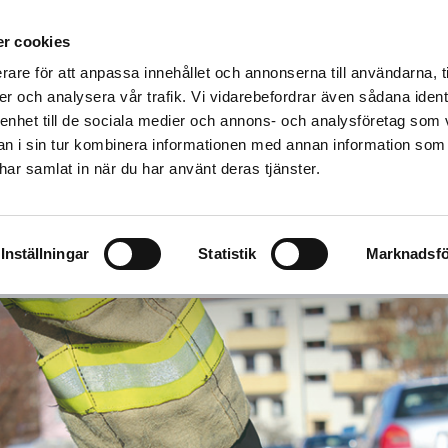
äddningstjänstförbund
r cookies
VENLJUNGA
TRANEMO
ULRICEHAMN
rare för att anpassa innehållet och annonserna till användarna, t
Företag
Skola och föreningsliv
Utbildning
Om os
er och analysera vår trafik. Vi vidarebefordrar även sådana ident
 enhet till de sociala medier och annons- och analysföretag som 
 i sin tur kombinera informationen med annan information som
e har samlat in när du har använt deras tjänster.
n säkerhet
l göra dig riskmedveten för att du ska kunna handla rätt för
Inställningar
Statistik
Marknadsfö
in omgivning i olika situationer.