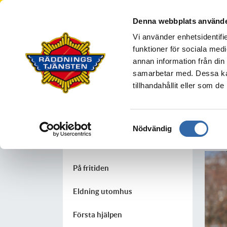
Södra Älvsborgs R
Denna webbplats använde
BOLLEBYGD
BORÅS
MARK
S
Vi använder enhetsidentifie
Din säkerhet
funktioner för sociala medi
annan information från din
samarbetar med. Dessa kan
tillhandahållit eller som d
Di
Din säkerhet
Vi vil
I hemmet
Samtyckesval
Nödvändig
och d
I trafiken
På fritiden
Eldning utomhus
Första hjälpen