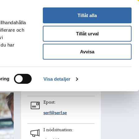
Press
Kontakt
Logga in
Translate
Tillåt alla
illhandahålla
Sök
s
ifierare och
Tillåt urval
vi
 du har
Avvisa
KONTAKTA OSS
 dig
Telefon växel:
ring
Visa detaljer
033-17 29 00
Epost:
serf@serf.se
I nödsituation: