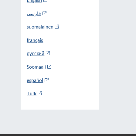
English
فارسی
suomalainen
français
русский
Soomaali
español
Türk