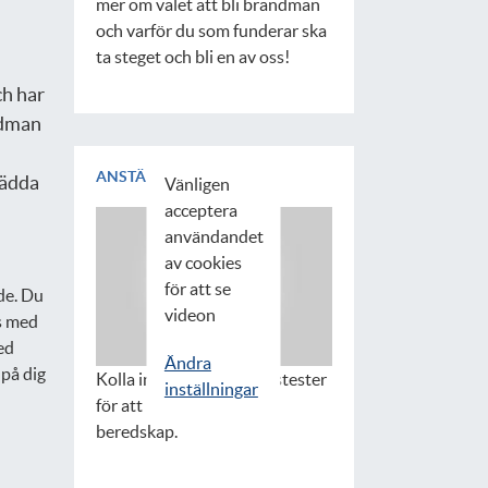
mer om valet att bli brandman
och varför du som funderar ska
ta steget och bli en av oss!
ch har
ndman
ANSTÄLLNINGSTESTER
rädda
Vänligen
acceptera
användandet
av cookies
för att se
de. Du
videon
s med
ed
Ändra
 på dig
Kolla in våra anställningstester
inställningar
för att bli brandman i
beredskap.