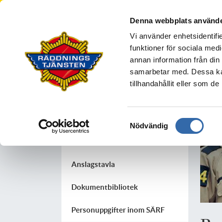
Södra Älvsborgs R
Denna webbplats använde
BOLLEBYGD
BORÅS
MARK
S
Vi använder enhetsidentifie
Din säkerhet
funktioner för sociala medi
annan information från din
samarbetar med. Dessa kan
tillhandahållit eller som d
Om oss
Organisation
Samtyckesval
Nödvändig
Styrning
Anslagstavla
Dokumentbibliotek
Personuppgifter inom SÄRF