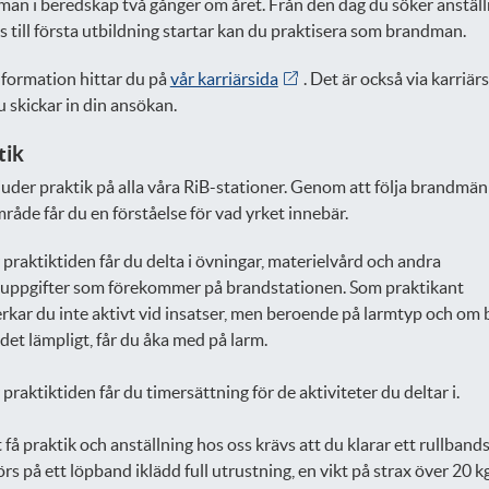
an i beredskap två gånger om året. Från den dag du söker anställ
s till första utbildning startar kan du praktisera som brandman.
formation hittar du på
vår karriärsida
. Det är också via karriär
 skickar in din ansökan.
tik
juder praktik på alla våra RiB-stationer. Genom att följa brandmän
mråde får du en förståelse för vad yrket innebär.
praktiktiden får du delta i övningar, materielvård och andra
uppgifter som förekommer på brandstationen. Som praktikant
kar du inte aktivt vid insatser, men beroende på larmtyp och om 
 det lämpligt, får du åka med på larm.
praktiktiden får du timersättning för de aktiviteter du deltar i.
t få praktik och anställning hos oss krävs att du klarar ett rullband
rs på ett löpband iklädd full utrustning, en vikt på strax över 20 kg