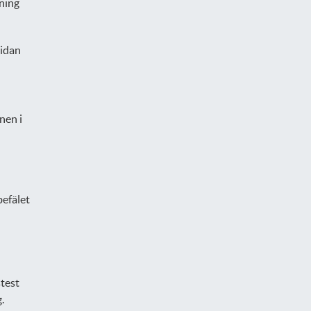
ning
sidan
nen i
befälet
stest
.