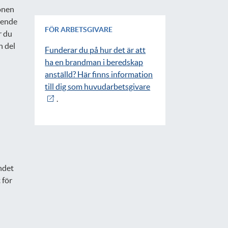
ionen
roende
FÖR ARBETSGIVARE
r du
n del
Funderar du på hur det är att
ha en brandman i beredskap
anställd? Här finns information
till dig som huvudarbetsgivare
.
ndet
 för