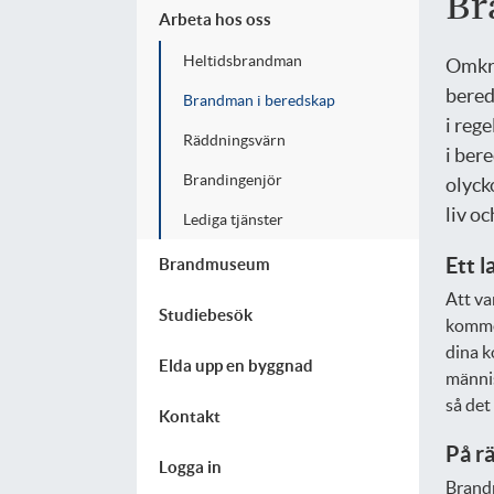
Br
Arbeta hos oss
Heltidsbrandman
Omkri
bered
Brandman i beredskap
i reg
Räddningsvärn
i ber
Brandingenjör
olyck
liv oc
Lediga tjänster
Ett l
Brandmuseum
Att va
Studiebesök
kommer
dina k
Elda upp en byggnad
männis
så det
Kontakt
På rä
Logga in
Brandm