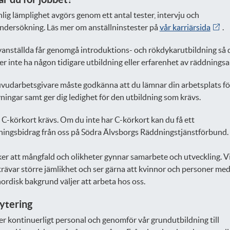
lig lämplighet avgörs genom ett antal tester, intervju och
ndersökning. Läs mer om anställninstester på
vår karriärsida
.
yanställda får genomgå introduktions- och rökdykarutbildning så 
r inte ha någon tidigare utbildning eller erfarenhet av räddningsa
vudarbetsgivare måste godkänna att du lämnar din arbetsplats fö
ningar samt ger dig ledighet för den utbildning som krävs.
 C-körkort krävs. Om du inte har C-körkort kan du få ett
ningsbidrag från oss på Södra Älvsborgs Räddningstjänstförbund.
ker att mångfald och olikheter gynnar samarbete och utveckling. V
trävar större jämlikhet och ser gärna att kvinnor och personer me
rdisk bakgrund väljer att arbeta hos oss.
ytering
er kontinuerligt personal och genomför vår grundutbildning till