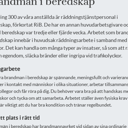
andman i beredskap
ng 300 av våra anställda är räddningstjänstpersonal i
skap, förkortat RiB. De har en annan huvudarbetsgivare o
el beredskap var tredje eller fjärde vecka. Arbetet som bra
edskap innebär i huvudsak räddningsarbete i samband med
or. Det kan handla om många typer av insatser, så som att 
h egendom, släcka bränder eller ingripa vid trafikolyckor.
agarbete
ra brandman i beredskap är spännande, meningsfullt och varieran
 i kontakt med människor i olika situationer, arbetar tillsamman
ollegor och får röra på dig. Du behöver vara bra på att handskas m
kor och tycka om att samarbeta. Arbetet ställer även fysiska krav
 är viktigt att du har bra kondition och tränar regelbundet.
tt plats i rätt tid
än i beredskap har brandmannayrket vid sidan av sina ordinarie