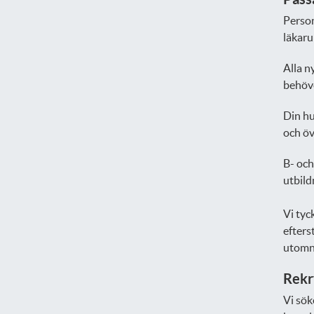
Person
läkaru
Alla n
behöve
Din hu
och öv
B- och
utbild
Vi tyc
efters
utomno
Rekr
Vi sök