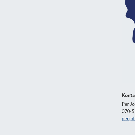
Konta
Per J
070-5
per.jo