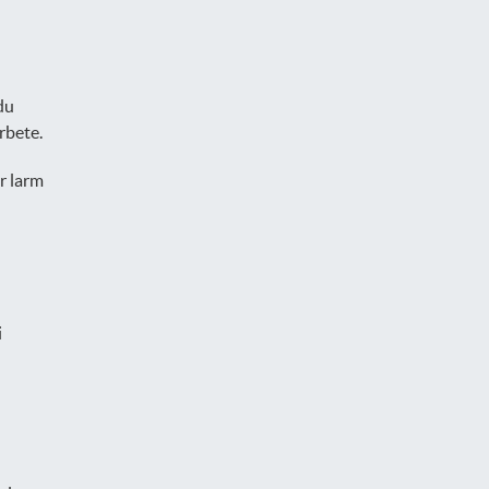
du
rbete.
r larm
i
d