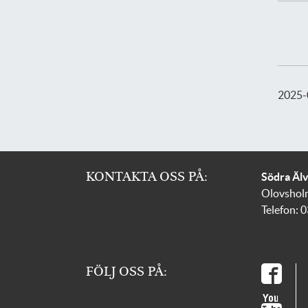
2025-
KONTAKTA OSS PÅ:
Södra Äl
Olovshol
Telefon: 
FÖLJ OSS PÅ: