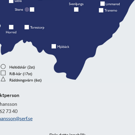
ktperson
ohansson
62 73 40
hansson@serf.se
Dela detta innehåll: