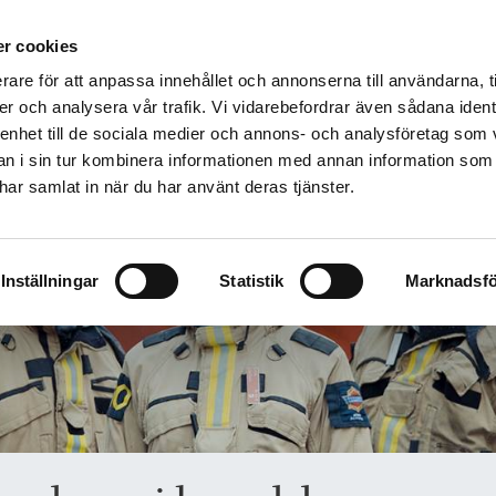
äddningstjänstförbund
r cookies
VENLJUNGA
TRANEMO
ULRICEHAMN
rare för att anpassa innehållet och annonserna till användarna, t
Företag
Skola och föreningsliv
Utbildning
Om os
er och analysera vår trafik. Vi vidarebefordrar även sådana ident
 enhet till de sociala medier och annons- och analysföretag som 
 i sin tur kombinera informationen med annan information som
e har samlat in när du har använt deras tjänster.
Inställningar
Statistik
Marknadsfö