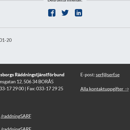
01-20
vsborgs Räddningstjänstförbund
E-post:
serf@serf.se
msgatan 12, 506 34 BORÅS
033-17 29 00 | Fax: 033-17 29 25
Alla kontaktuppgifter
/raddningSARF
/raddningSARF