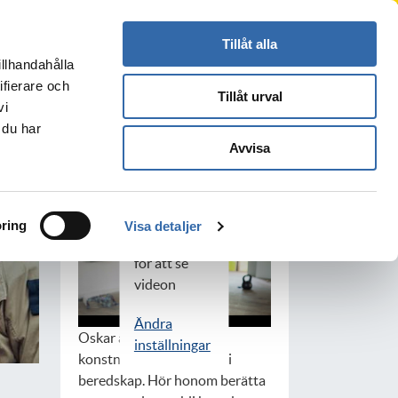
Press
Kontakt
Logga in
Translate
Tillåt alla
illhandahålla
Sök
s
ifierare och
Tillåt urval
vi
 du har
Avvisa
HUR FUNGERAR DET?
Vänligen
acceptera
användandet
ring
Visa detaljer
av cookies
för att se
videon
Ändra
Oskar är pappa, husse,
inställningar
konstnär, och brandman i
beredskap. Hör honom berätta