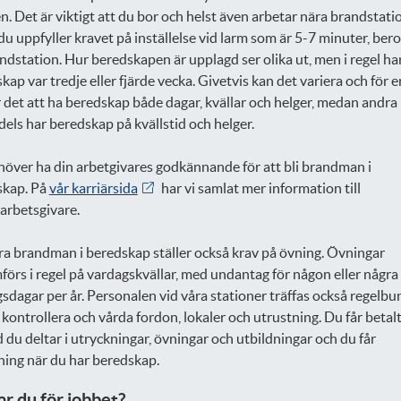
n. Det är viktigt att du bor och helst även arbetar nära brandstat
 du uppfyller kravet på inställelse vid larm som är 5-7 minuter, be
ndstation. Hur beredskapen är upplagd ser olika ut, men i regel ha
kap var tredje eller fjärde vecka. Givetvis kan det variera och för e
 det att ha beredskap både dagar, kvällar och helger, medan andra
els har beredskap på kvällstid och helger.
över ha din arbetgivares godkännande för att bli brandman i
skap. På
vår karriärsida
har vi samlat mer information till
arbetsgivare.
ra brandman i beredskap ställer också krav på övning. Övningar
örs i regel på vardagskvällar, med undantag för någon eller några
sdagar per år. Personalen vid våra stationer träffas också regelbu
t kontrollera och vårda fordon, lokaler och utrustning. Du får betalt
d du deltar i utryckningar, övningar och utbildningar och du får
ning när du har beredskap.
r du för jobbet?