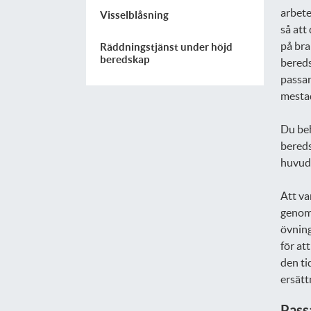
arbete
Visselblåsning
så att
på bra
Räddningstjänst under höjd
beredskap
bereds
passar
mestad
Du beh
bered
huvud
Att va
genomf
övning
för at
den ti
ersätt
Passa