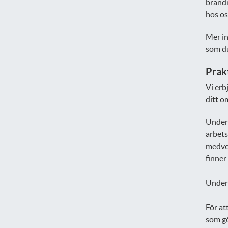
brandm
hos os
Mer in
som du
Prak
Vi erb
ditt o
Under 
arbets
medver
finner
Under 
För at
som gö