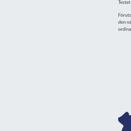
Testet
Föruts
den nä
ordina