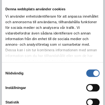
Per Johansson, biträdande avdelningschef
070-562 73 40
Denna webbplats använder cookies
per.johansson@serf.se
Vi använder enhetsidentifierare för att anpassa innehållet
Övriga tjänster
och annonserna till användarna, tillhandahålla funktioner
för sociala medier och analysera vår trafik. Vi
Susanne Kling, personalstrateg
033-17 29 03
vidarebefordrar även sådana identifierare och annan
susanne.kling@serf.se
information från din enhet till de sociala medier och
annons- och analysföretag som vi samarbetar med.
Dessa kan i sin tur kombinera informationen med annan
Dela detta innehåll:
information som du har tillhandahållit eller som de har
samlat in när du har använt deras tjänster.
Samtyckesval
Nödvändig
2025-11-04
Inställningar
Statistik