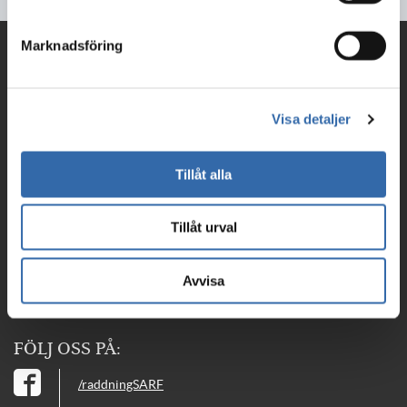
Marknadsföring
KONTAKTA OSS PÅ:
Södra Älvsborgs Räddningstjänstförbund
Olovsholmsgatan 12, 506 34 BORÅS
Visa detaljer
Telefon: 033-17 29 00 | Fax: 033-17 29 25
E-post:
serf@serf.se
Tillåt alla
Alla kontaktuppgifter
OM WEBBPLATSEN
Tillåt urval
HANTERING AV PERSONUPPGIFTER
COOKIES
COOKIESINSTÄLLNINGAR
Avvisa
© 2026 SÄRF
FÖLJ OSS PÅ:
/raddningSARF