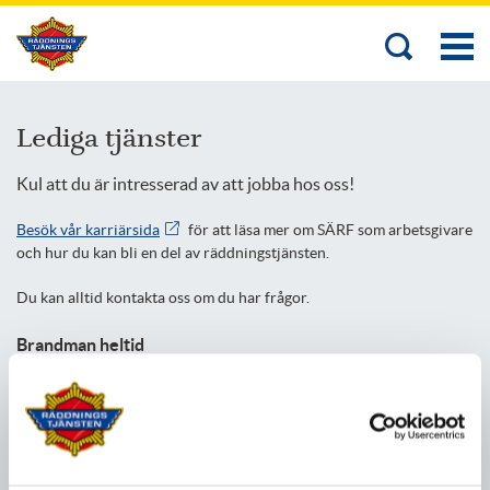
Lediga tjänster
Kul att du är intresserad av att jobba hos oss!
Besök vår karriärsida
för att läsa mer om SÄRF som arbetsgivare
och hur du kan bli en del av räddningstjänsten.
Du kan alltid kontakta oss om du har frågor.
Brandman heltid
Ida Silverflod, HR-specialist
033-17 29 08
ida.silverflod@serf.se
Brandman i beredskap