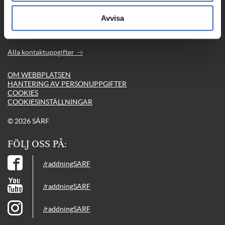
Olovsholmsgatan 12, 506 34 BORÅS
Avvisa
Telefon: 033-17 29 00 | Fax: 033-17 29 25
E-post:
serf@serf.se
Alla kontaktuppgifter
OM WEBBPLATSEN
HANTERING AV PERSONUPPGIFTER
COOKIES
COOKIESINSTÄLLNINGAR
© 2026 SÄRF
FÖLJ OSS PÅ:
/raddningSARF
/raddningSARF
/raddningSARF