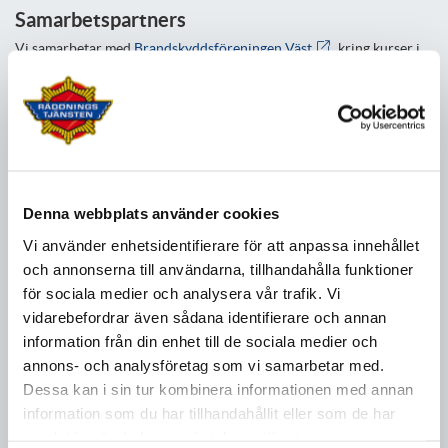
Samarbetspartners
Vi samarbetar med
Brandskyddsföreningen Väst
kring kurser i
Brandfarlig vara, Heta arbeten och Anläggningsskötare,
automatiska brandlarm.
Aktuella kurser
Sotningskurs
Räddningstjänsten håller i samarbete med sotningsföretaget
GÖSAB en kurs för dig som vill sota på din egen fastighet. Kursen
Denna webbplats använder cookies
vänder sig även till dig som vill bli bättre på att elda rätt i din
Vi använder enhetsidentifierare för att anpassa innehållet
anläggning. Kursen är teoretisk. Praktiska moment ingår ej.
och annonserna till användarna, tillhandahålla funktioner
för sociala medier och analysera vår trafik. Vi
Planerade kurser 2026
på Räddningstjänstens övningsanläggning
Guttasjön.
vidarebefordrar även sådana identifierare och annan
information från din enhet till de sociala medier och
2026-04-09 kl. 18:00 - 21:00
annons- och analysföretag som vi samarbetar med.
Dessa kan i sin tur kombinera informationen med annan
2026-10-22 kl. 18:00 - 21:00
information som du har tillhandahållit eller som de har
samlat in när du har använt deras tjänster.
Enklare fralla och kaffe/te ingår.