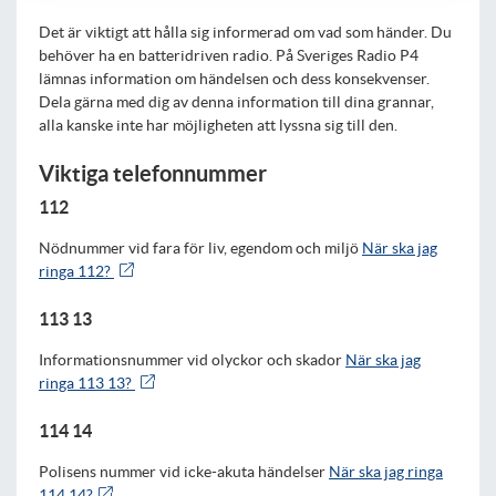
Det är viktigt att hålla sig informerad om vad som händer. Du
behöver ha en batteridriven radio. På Sveriges Radio P4
lämnas information om händelsen och dess konsekvenser.
Dela gärna med dig av denna information till dina grannar,
alla kanske inte har möjligheten att lyssna sig till den.
Viktiga telefonnummer
112
Nödnummer vid fara för liv, egendom och miljö
När ska jag
ringa 112?
113 13
Informationsnummer vid olyckor och skador
När ska jag
ringa 113 13?
114 14
Polisens nummer vid icke-akuta händelser
När ska jag ringa
114 14?