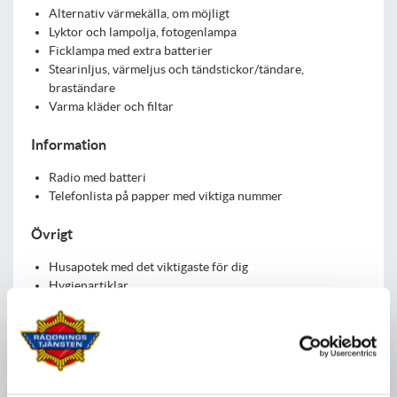
Alternativ värmekälla, om möjligt
Lyktor och lampolja, fotogenlampa
Ficklampa med extra batterier
Stearinljus, värmeljus och tändstickor/tändare,
braständare
Varma kläder och filtar
Information
Radio med batteri
Telefonlista på papper med viktiga nummer
Övrigt
Husapotek med det viktigaste för dig
Hygienartiklar
Kontanter
Tips
Förvara vatten i PET-flaskor (fyll dem till tre fjärdedelar) i
frysen. De fungerar både som dricksvatten och som