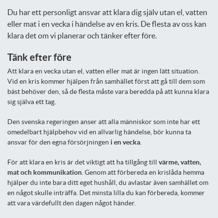
Du har ett personligt ansvar att klara dig själv utan el, vatten
eller mat i en vecka i händelse av en kris. De flesta av oss kan
klara det om vi planerar och tänker efter före.
Tänk efter före
Att klara en vecka utan el, vatten eller mat är ingen lätt situation.
Vid en kris kommer hjälpen från samhället först att gå till dem som
bäst behöver den, så de flesta måste vara beredda på att kunna klara
sig själva ett tag.
Den svenska regeringen anser att alla människor som inte har ett
omedelbart hjälpbehov vid en allvarlig händelse, bör kunna ta
ansvar för den egna försörjningen
i en vecka
.
För att klara en kris är det viktigt att ha tillgång till
värme, vatten,
mat och kommunikation
. Genom att förbereda en krislåda hemma
hjälper du inte bara ditt eget hushåll, du avlastar även samhället om
en något skulle inträffa. Det minsta lilla du kan förbereda, kommer
att vara värdefullt den dagen något händer.