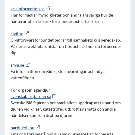
krisinformation.se
Här förmedlar myndigheter och andra ansvariga hur de
hanterar olika kriser - före, under och efter krisen.
civil.se
Civilförsvarsförbundet bidrar till samhällets krisberedskap.
På deras webbplats hittar du tips och råd hur du förbereder
dig.
smhi.se
Få information om väder, stormvarningar och höga
vattenflöden.
För dig som äger djur
svenskablastjarnan.se
Svenska Blå Stjärnan har samhällets uppdrag att ta hand om
djuren vid kriser, katastrofer, utbrott av smitta och andra
händelser som kan drabba djuren.
hardukoll.nu
Tips och förslag på hur du som djurägare kan förbereda