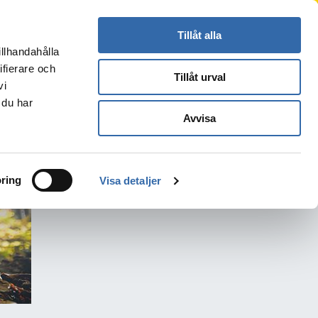
Press
Kontakt
Logga in
Translate
Tillåt alla
illhandahålla
Sök
s
ifierare och
Tillåt urval
vi
 du har
Avvisa
ring
Visa detaljer