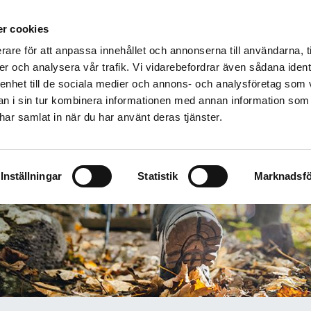
äddningstjänstförbund
r cookies
VENLJUNGA
TRANEMO
ULRICEHAMN
rare för att anpassa innehållet och annonserna till användarna, t
Företag
Skola och föreningsliv
Utbildning
Om os
er och analysera vår trafik. Vi vidarebefordrar även sådana ident
 enhet till de sociala medier och annons- och analysföretag som 
 i sin tur kombinera informationen med annan information som
e har samlat in när du har använt deras tjänster.
Inställningar
Statistik
Marknadsfö