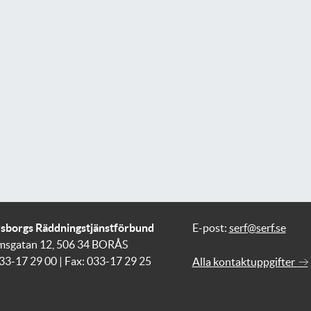
vsborgs Räddningstjänstförbund
E-post:
serf@serf.se
msgatan 12, 506 34 BORÅS
033-17 29 00 | Fax: 033-17 29 25
Alla kontaktuppgifter