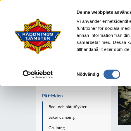
Södra Älvsborgs R
Denna webbplats använde
BOLLEBYGD
BORÅS
MARK
S
Vi använder enhetsidentifie
Din säkerhet
funktioner för sociala medi
annan information från din
samarbetar med. Dessa kan
tillhandahållit eller som d
Din säkerhet
I hemmet
Samtyckesval
Nödvändig
I trafiken
På fritiden
Bad- och båtutflykter
Säker camping
Grillning