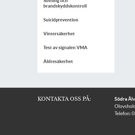
Sotning och
brandskyddskontroll
Suicidprevention
Vintersäkerhet
Test av signalen VMA
Äldresäkerhet
KONTAKTA OSS PÅ:
Södra Äl
Olovshol
Telefon: 