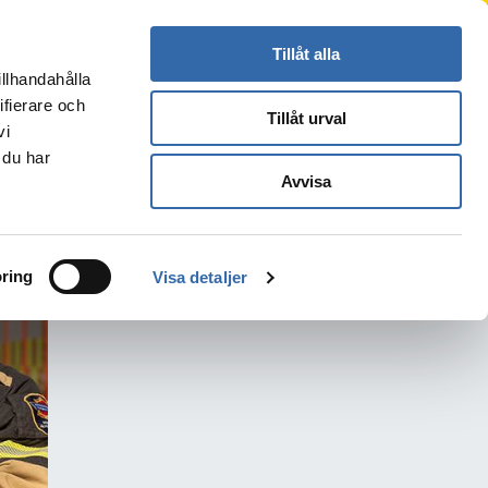
Press
Kontakt
Logga in
Translate
Tillåt alla
illhandahålla
Sök
s
ifierare och
Tillåt urval
vi
 du har
Avvisa
ring
Visa detaljer