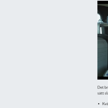
Det br
sätt s
Kvä