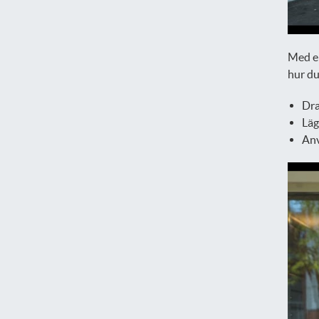
Med en
hur du
Dra
Läg
Anv