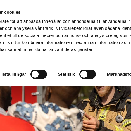
äddningstjänstförbund
r cookies
VENLJUNGA
TRANEMO
ULRICEHAMN
rare för att anpassa innehållet och annonserna till användarna, t
Företag
Skola och föreningsliv
Utbildning
Om os
er och analysera vår trafik. Vi vidarebefordrar även sådana ident
 enhet till de sociala medier och annons- och analysföretag som 
 i sin tur kombinera informationen med annan information som
e har samlat in när du har använt deras tjänster.
Inställningar
Statistik
Marknadsfö