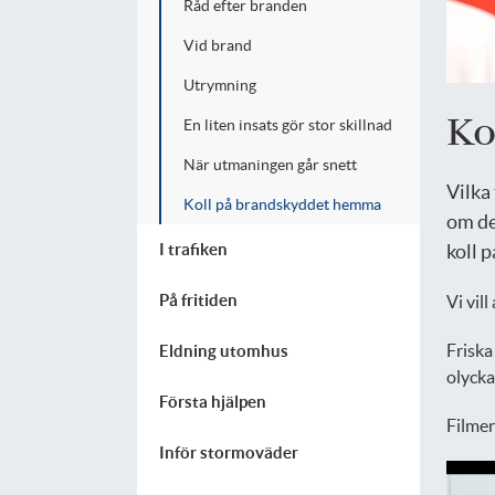
Råd efter branden
Vid brand
Utrymning
Ko
En liten insats gör stor skillnad
När utmaningen går snett
Vilka
Koll på brandskyddet hemma
om de
koll 
I trafiken
På fritiden
Vi vil
Friska
Eldning utomhus
olycka
Första hjälpen
Filmer
Inför stormoväder