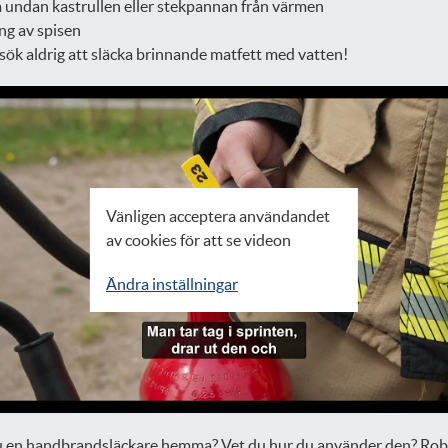
 undan kastrullen eller stekpannan från värmen
ng av spisen
sök aldrig att släcka brinnande matfett med vatten!
Vänligen acceptera användandet
av cookies för att se videon
Ändra inställningar
u en handbrandsläckare hemma? Vet du hur du använder den? Rob