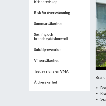
Krisberedskap
Risk för översvämning
Sommarsäkerhet
Sotning och
brandskyddskontroll
Suicidprevention
Vintersäkerhet
Test av signalen VMA
Brandm
Äldresäkerhet
Br
Bra
Sex