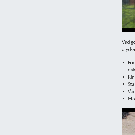
Vad gö
olycka
För
ris
Rin
Stä
Var
Möt