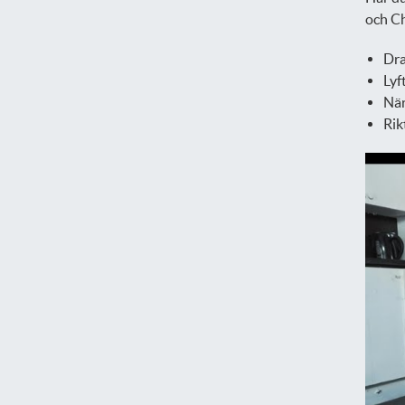
och Ch
Dra
Lyf
När
Rik