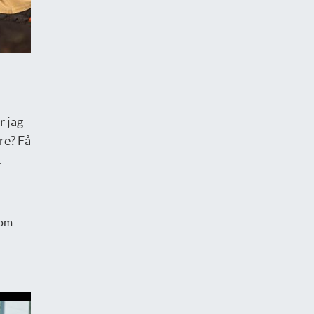
r jag
re? Få
.
 om