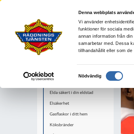
Södra Älvsborgs R
Denna webbplats använde
BOLLEBYGD
BORÅS
MARK
S
Vi använder enhetsidentifie
Din säkerhet
funktioner för sociala medi
annan information från din
samarbetar med. Dessa kan
tillhandahållit eller som d
Din säkerhet
I hemmet
Samtyckesval
Nödvändig
Brandskydd
Elda säkert i din eldstad
Elsäkerhet
Gasflaskor i ditt hem
Köksbränder