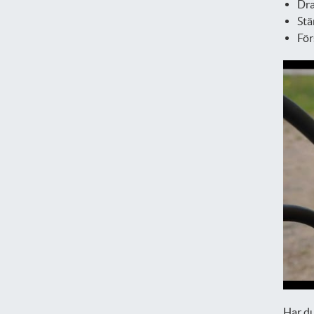
Dra
Stä
För
Har d