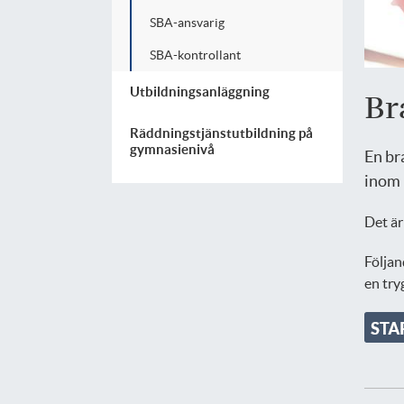
SBA-ansvarig
SBA-kontrollant
Utbildningsanläggning
Br
Räddningstjänstutbildning på
gymnasienivå
En br
inom 
Det är
Följan
en try