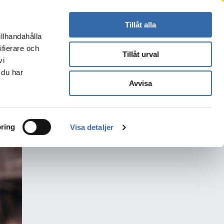
Press
Kontakt
Logga in
Translate
Tillåt alla
illhandahålla
Sök
s
ifierare och
Tillåt urval
vi
 du har
Avvisa
ring
Visa detaljer