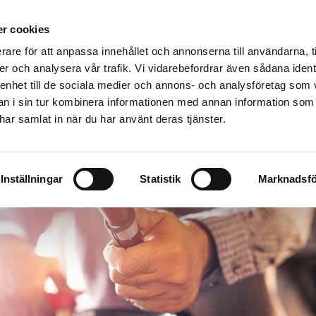
äddningstjänstförbund
r cookies
VENLJUNGA
TRANEMO
ULRICEHAMN
rare för att anpassa innehållet och annonserna till användarna, t
Företag
Skola och föreningsliv
Utbildning
Om os
er och analysera vår trafik. Vi vidarebefordrar även sådana ident
 enhet till de sociala medier och annons- och analysföretag som 
 i sin tur kombinera informationen med annan information som
e har samlat in när du har använt deras tjänster.
Inställningar
Statistik
Marknadsfö