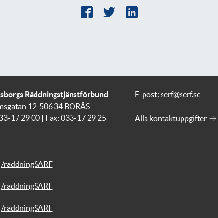
vsborgs Räddningstjänstförbund
E-post:
serf@serf.se
msgatan 12, 506 34 BORÅS
033-17 29 00 | Fax: 033-17 29 25
Alla kontaktuppgifter
/raddningSARF
/raddningSARF
/raddningSARF