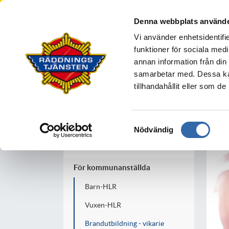
Södra Älvsborgs R
Denna webbplats använde
BOLLEBYGD
BORÅS
MARK
S
Vi använder enhetsidentifie
Din säkerhet
funktioner för sociala medi
annan information från din
samarbetar med. Dessa kan
tillhandahållit eller som d
Utbildning
Kurser
Samtyckesval
Nödvändig
För räddningstjänster
För kommunanställda
Barn-HLR
Vuxen-HLR
Brandutbildning - vikarie