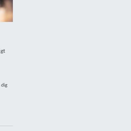
igt
 dig