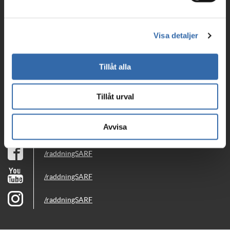
Telefon: 033-17 29 00 | Fax: 033-17 29 25
E-post:
serf@serf.se
Visa detaljer
Alla kontaktuppgifter
OM WEBBPLATSEN
Tillåt alla
HANTERING AV PERSONUPPGIFTER
COOKIES
COOKIESINSTÄLLNINGAR
Tillåt urval
© 2026 SÄRF
Avvisa
FÖLJ OSS PÅ:
/raddningSARF
/raddningSARF
/raddningSARF