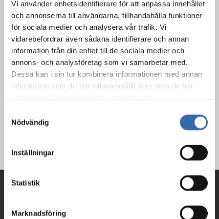
Vi använder enhetsidentifierare för att anpassa innehållet
Borås verkstäder och industrier för att informera om risker och
och annonserna till användarna, tillhandahålla funktioner
säker hantering av gasflaskor.
för sociala medier och analysera vår trafik. Vi
vidarebefordrar även sådana identifierare och annan
Dela detta innehåll:
information från din enhet till de sociala medier och
annons- och analysföretag som vi samarbetar med.
Dessa kan i sin tur kombinera informationen med annan
information som du har tillhandahållit eller som de har
samlat in när du har använt deras tjänster.
2019-11-08
Samtyckesval
Nödvändig
Inställningar
Statistik
KONTAKTA OSS PÅ:
Södra Älvsborgs Räddningstjänstförbund
Marknadsföring
Olovsholmsgatan 12, 506 34 BORÅS