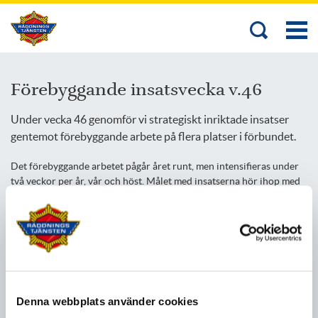
Förebyggande insatsvecka v.46
Under vecka 46 genomför vi strategiskt inriktade insatser
gentemot förebyggande arbete på flera platser i förbundet.
Det förebyggande arbetet pågår året runt, men intensifieras under
två veckor per år, vår och höst. Målet med insatserna hör ihop med
förbundets säkerhetsmål, vilka tydliggörs i vårt handlingsprogram:
Att öka kunskapen kring förebyggande brandskydd och stärka
förmågan att agera i händelse av brand.
Under vecka 46 kommer skiftlagen från våra heltidsstationer i Borås
och Skene möta allmänheten på olika platser för att informera om
vikten av ett fungerande brandskydd.
Denna webbplats använder cookies
Utöver dessa tillfällen besöker även samtliga skiftlag i Skene och