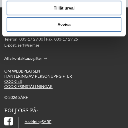
Tillåt urval
KONTAKTA OSS PÅ:
Avvisa
Södra Älvsborgs Räddningstjänstförbund
Olovsholmsgatan 12, 506 34 BORÅS
Telefon: 033-17 29 00 | Fax: 033-17 29 25
E-post:
serf@serf.se
Alla kontaktuppgifter
OM WEBBPLATSEN
HANTERING AV PERSONUPPGIFTER
COOKIES
COOKIESINSTÄLLNINGAR
© 2026 SÄRF
FÖLJ OSS PÅ:
/raddningSARF