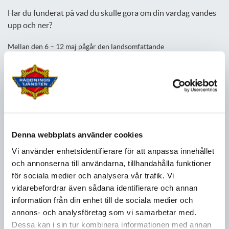
Har du funderat på vad du skulle göra om din vardag vändes
upp och ner?
Mellan den 6 – 12 maj pågår den landsomfattande
Krisberedskapsveckan vars syfte är att bland annat öka
medvetenheten om hur kriser kan påverka samhället och individen.
Det är bra att redan innan krisen inträffar veta vad du ska göra för
att klara dig om det till exempel skulle bli översvämning, storm eller
ett längre elavbrott. De fyra grundläggande områdena att förbereda
är vatten, mat, värme och kommunikation.
Här har vi samltat tips på
hur du kan förbereda dig innan krisen kommer.
Denna webbplats använder cookies
Vi använder enhetsidentifierare för att anpassa innehållet
Under denna vecka tycker vi på Södra Älvsborgs
och annonserna till användarna, tillhandahålla funktioner
Räddningstjänstförbund att du också borde kontrollera om
brandvarnarna hemma fungerar, var brandfilten ligger och att du
för sociala medier och analysera vår trafik. Vi
har släckutrustning tillgänglig.
vidarebefordrar även sådana identifierare och annan
information från din enhet till de sociala medier och
Kampanjen Krisberedskapsveckan, som Myndigheten för
annons- och analysföretag som vi samarbetar med.
samhällsskydd och beredskap (MSB) står bakom, ska få fler att
Dessa kan i sin tur kombinera informationen med annan
reflektera över hur man kan påverkas av olika kriser, ytterst krig,